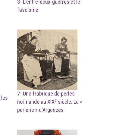
3- L'entre-deux-guerres et le
fascisme
7- Une frabrique de perles
rles
e
normande au XIX
siècle. La «
perlerie » d'Argences