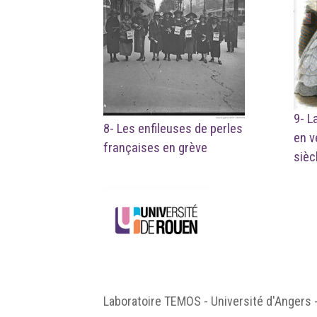
9- L
8- Les enfileuses de perles
en v
françaises en grève
sièc
Laboratoire TEMOS - Université d'Angers