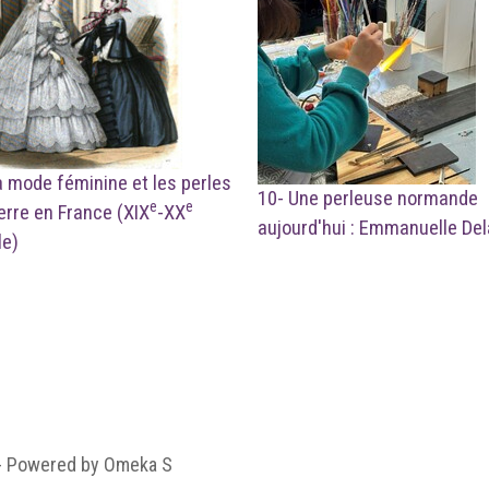
a mode féminine et les perles
10- Une perleuse normande
e
e
erre en France (XIX
-XX
aujourd'hui : Emmanuelle De
le)
 - Powered by Omeka S