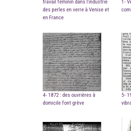
travail féminin dans l’industrie
1- V
des perles en verre à Venise et
com
en France
4- 1872 : des ouvrières à
5- 1
domicile font grève
vibr