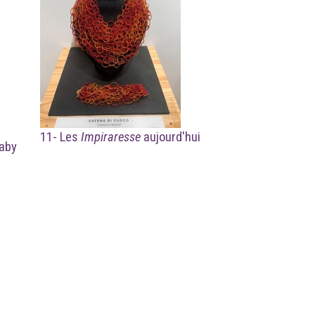
11- Les
Impiraresse
aujourd'hui
laby