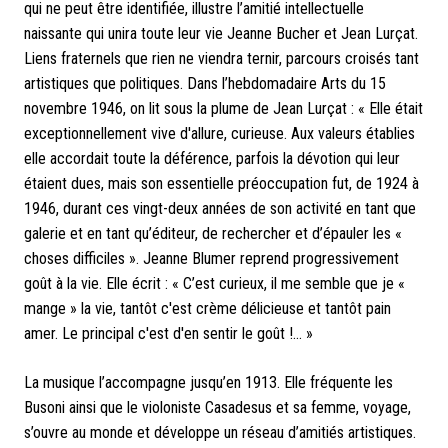
qui ne peut être identifiée, illustre l’amitié intellectuelle
naissante qui unira toute leur vie Jeanne Bucher et Jean Lurçat.
Liens fraternels que rien ne viendra ternir, parcours croisés
tant
artistiques que politiques.
Dans l’hebdomadaire Arts du 15
novembre 1946, on lit sous la plume de Jean Lurçat : « Elle était
exceptionnellement vive d'allure, curieuse. Aux valeurs établies
elle accordait toute la déférence, parfois la dévotion qui leur
étaient dues, mais son essentielle préoccupation fut, de 1924 à
1946, durant ces vingt-deux années de son activité en tant que
galerie et en tant
qu’éditeur, de recherche
r et d’épauler les «
choses difficiles ». Jeanne Blumer reprend progressivem
ent
goût
à la vie. Elle écrit : « C’est curieux, il me semble que je «
mange » la vie, tantôt c'est crème délicieuse et tantôt pain
amer. Le principal c'est d'en sentir le goût !... »
La musique l’accompagne jusqu’en 1913. Elle fréquente les
Busoni ainsi que le violoniste Casadesus et sa femme, voyage,
s’ouvre au monde et développe un réseau d’amitiés artistiques.