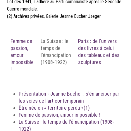
Lot dès 1941, il adhère au Parti communiste après le Seconde
Guerre mondiale.
(2)
Archives privées, Galerie Jeanne Bucher Jaeger
Femme de
La Suisse : le
Paris : de l'univers
passion,
temps de
des livres à celui
amour
l'émancipation
des tableaux et des
impossible
(1908-1922)
sculptures
!
Présentation - Jeanne Bucher : s'émanciper par
les voies de l'art contemporain
Être née en « territoire perdu »(1)
Femme de passion, amour impossible !
La Suisse : le temps de l'émancipation (1908-
1922)