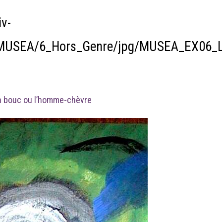
v-
n/MUSEA/6_Hors_Genre/jpg/MUSEA_EX06_L
n bouc ou l’homme-chèvre