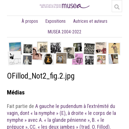
À propos
Expositions
Autrices et auteurs
MUSEA 2004-2022
OFillod_Not2_fig.2.jpg
Médias
Fait partie de
A gauche le pudendum à l’extrémité du
vagin, dont « la nymphe » (E), à droite « le corps de la
nymphe » avec A. « la glande pénienne », B. « le
prépuce », CC. « les deux jambes » (trad. O. Fillod).