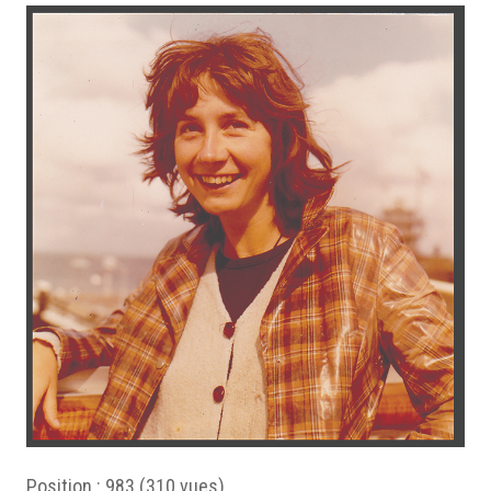
Position :
983
(
310
vues)