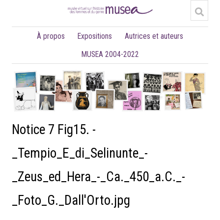
À propos
Expositions
Autrices et auteurs
MUSEA 2004-2022
Notice 7 Fig15. -
_Tempio_E_di_Selinunte_-
_Zeus_ed_Hera_-_Ca._450_a.C._-
_Foto_G._Dall'Orto.jpg