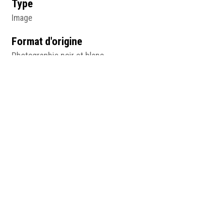
Type
Image
Format d'origine
Photographie noir et blanc
10,5 X 6,3 cm
Lieu
Bibliothèque Marguerite Durand, Paris
Résumé
Marie Bonnevial, Gershel, 19e siècle, photographie noir
et blanc, 10,5 x 6,3 (cm), Paris, BMD, © BMD.
Médias
http://humanum.msh-iea.univ-
nantes.prive/numerisation/MUSEA/2_Citoyenne_