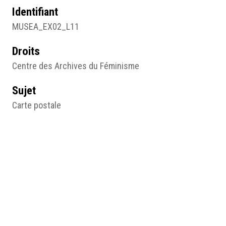
Identifiant
MUSEA_EX02_L11
Droits
Centre des Archives du Féminisme
Sujet
Carte postale
Type
Image
Format d'origine
Carte postale
9 X 14 cm