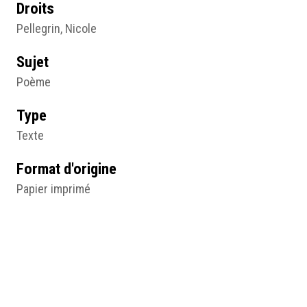
Droits
Pellegrin, Nicole
Sujet
Poème
Type
Texte
Format d'origine
Papier imprimé
Lieu
Collection particulière
Résumé
Chant XIII de La Pucelle d’Orléans (p. 213), Voltaire,