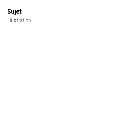
Sujet
Illustration
Type
Image
Format d'origine
Papier imprimé
11 X 11 cm
Lieu
Collection particulière, Poitiers
Résumé
Joan of Arc. Étiquette de fromage de Brie pour Otto
Roth & co (New-Jersey), Editions Garnaud