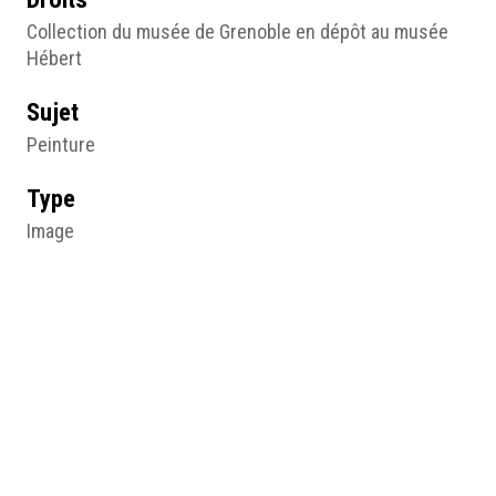
Collection du musée de Grenoble en dépôt au musée
Hébert
Sujet
Peinture
Type
Image
Format d'origine
Huile sur toile
99 X 85 cm
Lieu
Musée Hébert, La Tronche