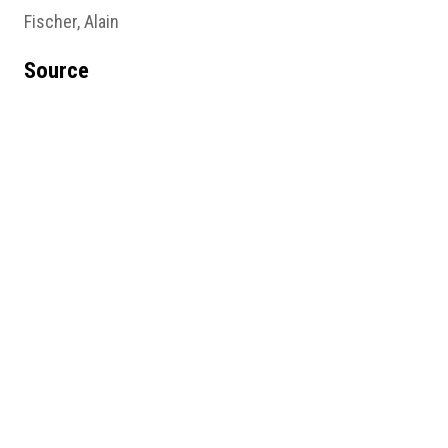
Fischer, Alain
Source
Ms 352 Rés. Folio 330 verso
Sujet
Illustration
Type
Image
Format d'origine
Miniature
Lieu
Bibliothèque municipale, Grenoble