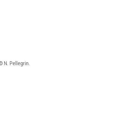
© N. Pellegrin.
g/MUSEA_EX03_H57_001.jpg