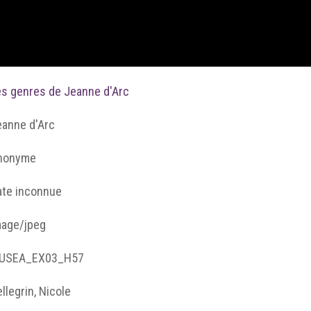
es genres de Jeanne d'Arc
eanne d'Arc
nonyme
ate inconnue
mage/jpeg
USEA_EX03_H57
llegrin, Nicole