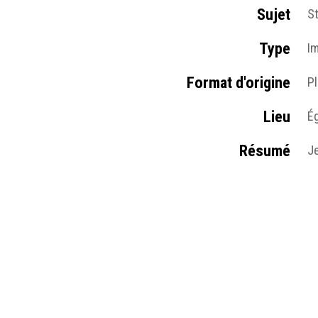
Sujet
S
Type
I
Format d'origine
Pl
Lieu
Ég
Résumé
Je
Table des matières
S
Médias