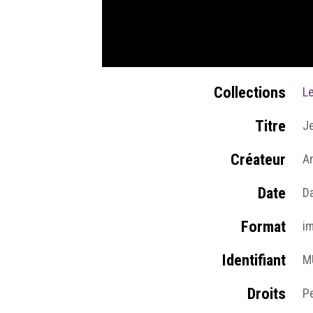
Collections
L
Titre
J
Créateur
A
Date
D
Format
i
Identifiant
M
Droits
Pe