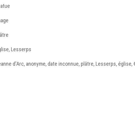
tatue
mage
âtre
lise, Lesserps
anne d'Arc, anonyme, date inconnue, plâtre, Lesserps, église, 
tatue
http://humanum.msh-iea.univ-
nantes.prive/numerisation/MUSEA/3_Genre_Jeanne/jp