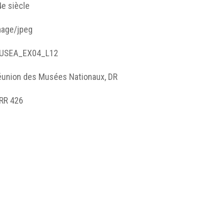
e siècle
mage/jpeg
USEA_EX04_L12
éunion des Musées Nationaux, DR
RR 426
bjet
mage
oire
usée du Louvre, Paris
ènes courtoises, tablette à écrire (MRR 426), anonyme, 14e siè