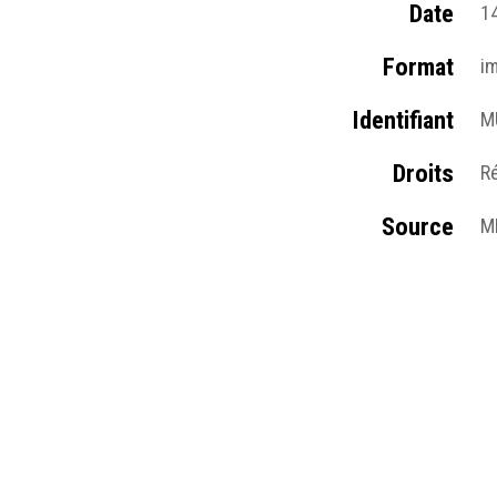
Date
14
Format
i
Identifiant
M
Droits
R
Source
M
Sujet
O
Type
I
Format d'origine
Iv
Lieu
M
Résumé
Sc