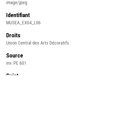
image/jpeg
Identifiant
MUSEA_EX04_L06
Droits
Union Central des Arts Décoratifs
Source
inv. PE 601
Sujet
Objet
Type
Image
Format d'origine