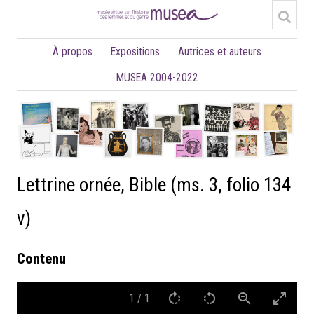
À propos
Expositions
Autrices et auteurs
MUSEA 2004-2022
Lettrine ornée, Bible (ms. 3, folio 134
v)
Contenu
1
/
1