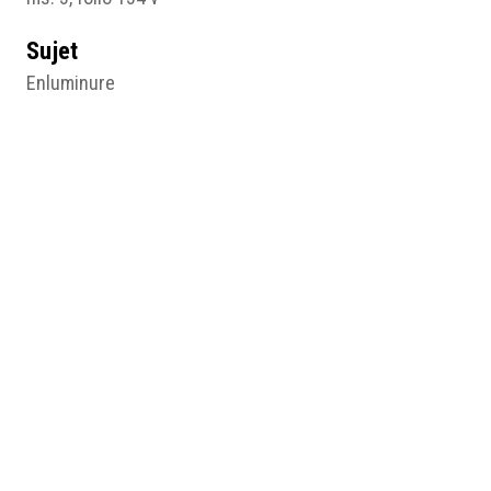
Sujet
Enluminure
Type
Image
Format d'origine
Enluminure
40,5 X 25,9 cm
Lieu
Bibliothèque municipale, Dijon
Résumé
Lettrine ornée, Bible (ms. 3, folio 134 v), anonyme, 13e
siècle, enluminure, 40,5 x 25,9 (cm), Dijon, Bibliothèque