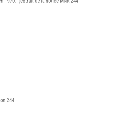
en 1970." (extrait de la notice MNR 244
ion 244