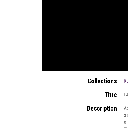
Collections
Ro
Titre
La
Description
Ac
se
en