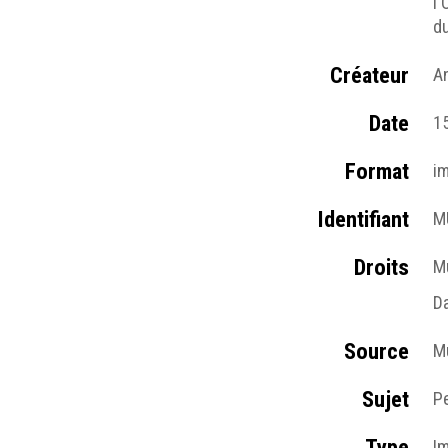
l'
d
Créateur
A
Date
15
Format
i
Identifiant
M
Droits
M
Da
Source
M
Sujet
P
Type
I