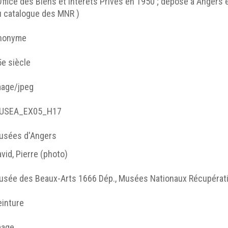
Office des Biens et Intérêts Privés en 1950 ; déposé à Angers 
u catalogue des MNR )
nonyme
e siècle
mage/jpeg
USEA_EX05_H17
usées d'Angers
vid, Pierre (photo)
usée des Beaux-Arts 1666 Dép., Musées Nationaux Récupérat
einture
mage