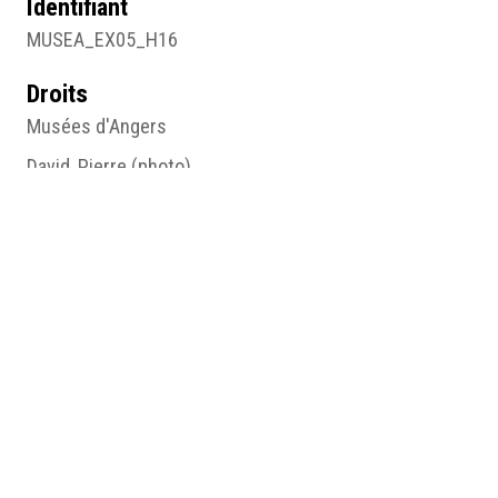
Identifiant
MUSEA_EX05_H16
Droits
Musées d'Angers
David, Pierre (photo)
Source
Musée des Beaux-Arts 1378 Dép., Musées Nationaux
Récupération 535
Sujet
Peinture
Type
Image