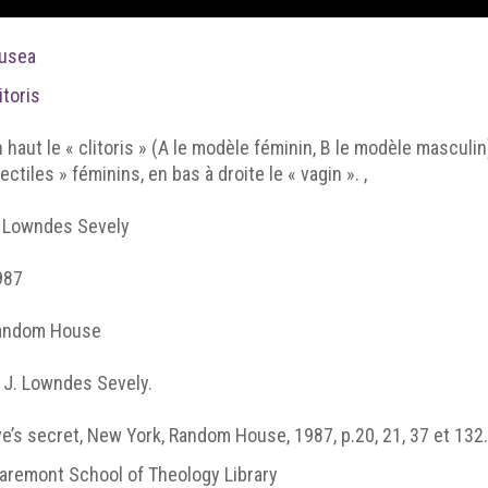
usea
itoris
 haut le « clitoris » (A le modèle féminin, B le modèle masculi
ectiles » féminins, en bas à droite le « vagin ». ,
. Lowndes Sevely
987
andom House
 J. Lowndes Sevely.
e’s secret, New York, Random House, 1987, p.20, 21, 37 et 132.
aremont School of Theology Library