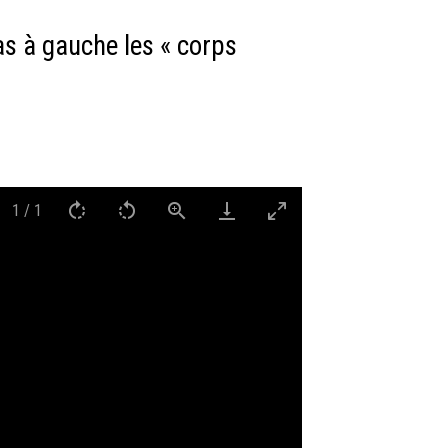
bas à gauche les « corps
1
/
1