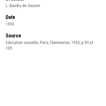
L. Baudry de Saunier
Date
1930
Source
Education sexuelle, Paris, Flammarion, 1930, p.95 et
109.
gallica.bnf.fr/BnF.
Pages du site
9- Transmission et réinterprétations de l’anatomie
interne du clitoris au XXe siècle
Médias
OFillod_Not9_fig.1.jpg