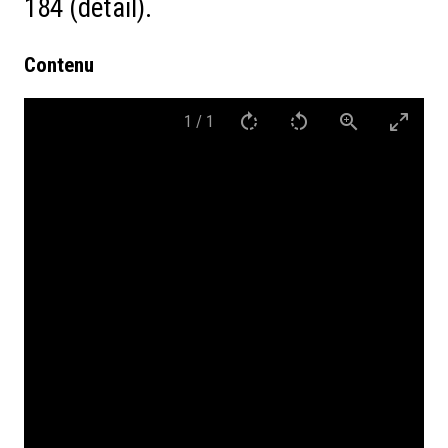
184 (détail).
Contenu
1
/
1