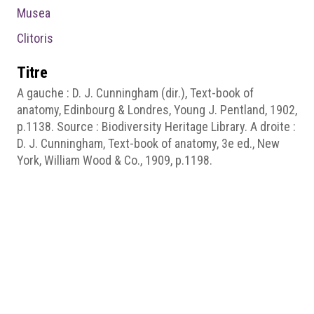
Musea
Clitoris
Titre
A gauche : D. J. Cunningham (dir.), Text-book of
anatomy, Edinbourg & Londres, Young J. Pentland, 1902,
p.1138. Source : Biodiversity Heritage Library. A droite :
D. J. Cunningham, Text-book of anatomy, 3e ed., New
York, William Wood & Co., 1909, p.1198.
Créateur
D. J. Cunningham
Date
1902
1909