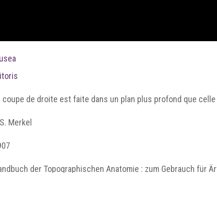
usea
itoris
 coupe de droite est faite dans un plan plus profond que cell
 S. Merkel
907
ndbuch der Topographischen Anatomie : zum Gebrauch für Ärtz
hn, 1907, p. 261, 269 et270
ellcome Collection.