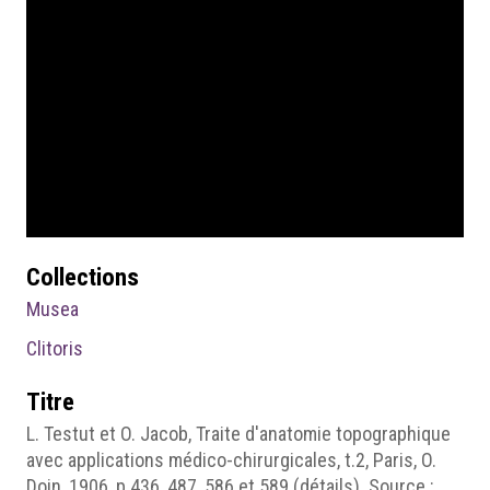
Collections
Musea
Clitoris
Titre
L. Testut et O. Jacob, Traite d'anatomie topographique
avec applications médico-chirurgicales, t.2, Paris, O.
Doin, 1906, p.436, 487, 586 et 589 (détails). Source :