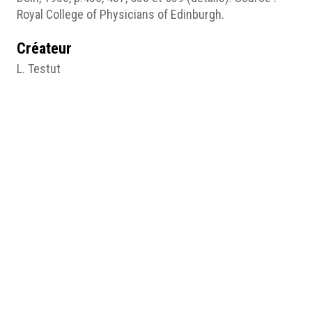
Royal College of Physicians of Edinburgh.
Créateur
L. Testut
O. Jacob
Date
1906
Source
L. Testut et O. Jacob, Traite d'anatomie topographique
avec applications médico-chirurgicales, t.2, Paris, O.
Doin, 1906,
Source : Royal College of Physicians of Edinburgh.
Pages du site