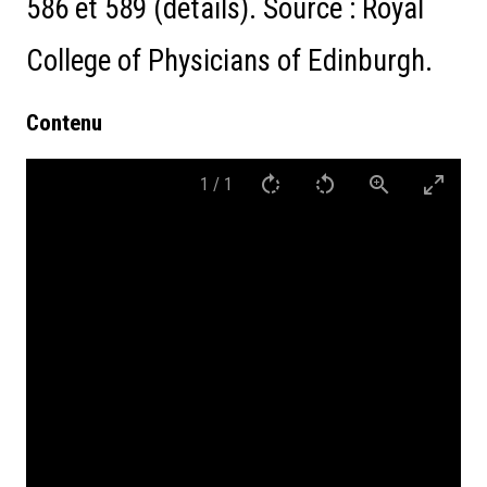
586 et 589 (détails). Source : Royal
College of Physicians of Edinburgh.
Contenu
1
/
1