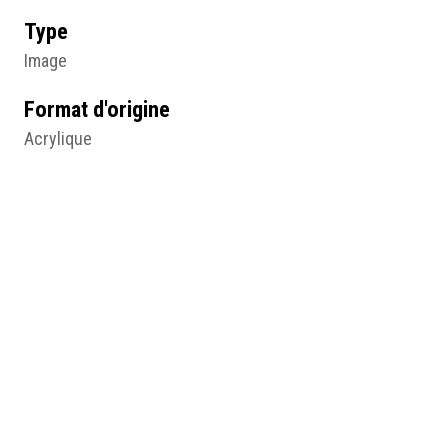
Type
Image
Format d'origine
Acrylique
80 X 60 cm
Lieu
Mais-Encore – CESAME, Ste Gemmes sur Loire
Résumé
Le un comme l’angoisse, Mathonnière, 2002, acrylique,
80 x 60 (cm), Ste Gemmes sur Loire, Mais-Encore –
CESAME, © droits réservés.
Table des matières