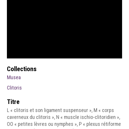
Collections
Musea
Clitoris
Titre
L « clitoris et son ligament suspenseur », M « corps
caverneux du clitoris », N « muscle ischio-clitoridien »,
OO « petites lèvres ou nymphes », P « plexus rétiforme