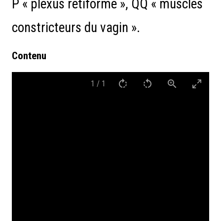
P « plexus rétiforme », QQ « muscles
constricteurs du vagin ».
Contenu
1
/
1