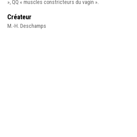
», QQ « muscles constricteurs du vagin ».
Créateur
M.-H. Deschamps
P. Flourens
Date
1836
Source
Cours sur la génération, l'ovologie et l'embryologie,
Paris, Librairie médicale de Trinquart, 1836, pl.II.
gallica.bnf.fr/BnF.
Pages du site
4- Anatomie du clitoris au XIXe siècle : progression et
diversification des représentations