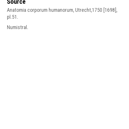
Source
Anatomia corporum humanorum, Utrecht,1750 [1698],
pl.51.
Numistral.
Pages du site
3- Du milieu du XVIIe siècle à la fin du XVIIIe :
approfondissement de l'anatomie, transmission
défaillante
Médias
OFillod_Not3_fig.5.jpg