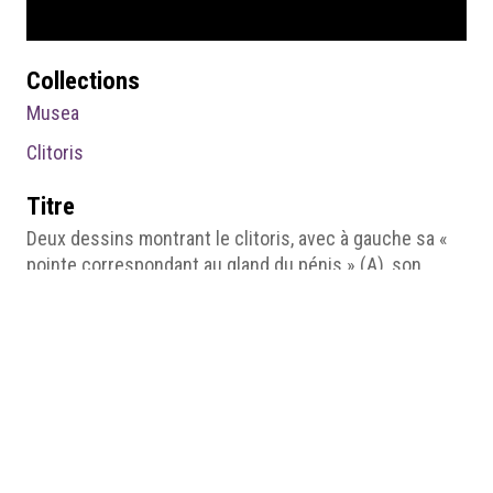
Collections
Musea
Clitoris
Titre
Deux dessins montrant le clitoris, avec à gauche sa «
pointe correspondant au gland du pénis » (A), son
prépuce (B), ses « jambes disséquées par leur milieu
pour montrer l’intérieur de la substance fongueuse et
caverneuse » (HH), à cheval sur l’urètre (I), et à droite
ses « jambes externes » (XX) et « internes » (YY).
Créateur
J. Swammerdam