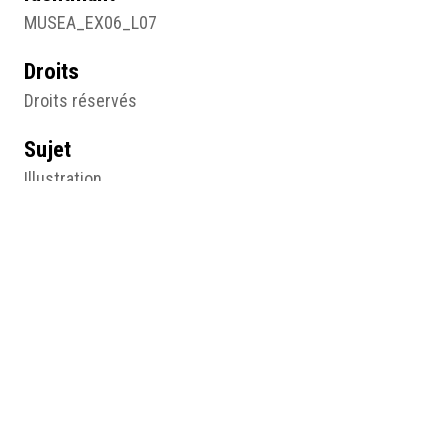
MUSEA_EX06_L07
Droits
Droits réservés
Sujet
Illustration
Type
Image
Format d'origine
25 X 32 cm
Lieu
Collection particulière