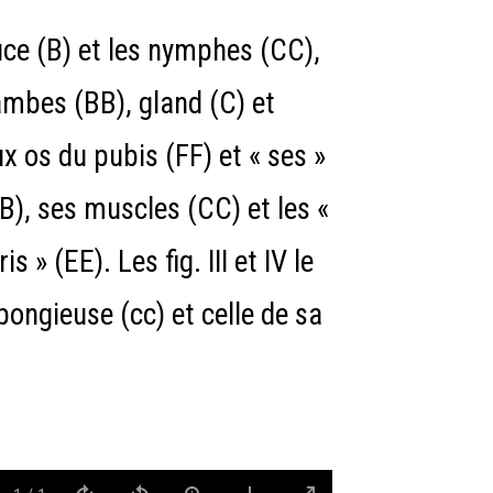
uce (B) et les nymphes (CC),
jambes (BB), gland (C) et
 os du pubis (FF) et « ses »
B), ses muscles (CC) et les «
» (EE). Les fig. III et IV le
ongieuse (cc) et celle de sa