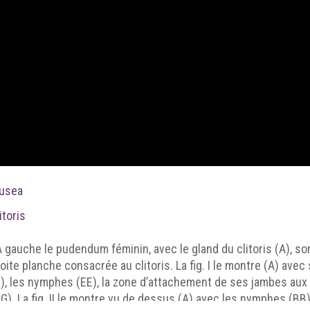
usea
itoris
A gauche le pudendum féminin, avec le gland du clitoris (A), s
oite planche consacrée au clitoris. La fig. I le montre (A) ave
), les nymphes (EE), la zone d’attachement de ses jambes aux 
G). La fig. II le montre vu de dessus (A) avec les nymphes (BB)