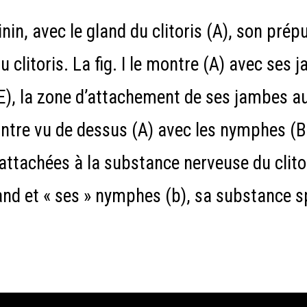
in, avec le gland du clitoris (A), son prép
 clitoris. La fig. I le montre (A) avec ses 
), la zone d’attachement de ses jambes aux
montre vu de dessus (A) avec les nymphes (B
ttachées à la substance nerveuse du clitoris 
d et « ses » nymphes (b), sa substance sp