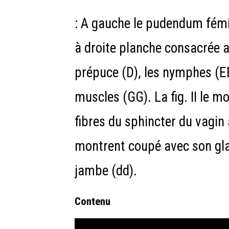
: A gauche le pudendum fémin
à droite planche consacrée au
prépuce (D), les nymphes (EE
muscles (GG). La fig. II le 
fibres du sphincter du vagin a
montrent coupé avec son glan
jambe (dd).
Contenu