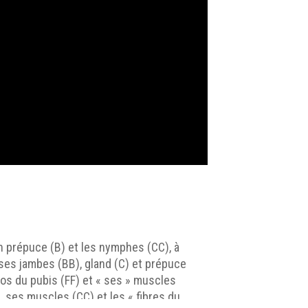
on prépuce (B) et les nymphes (CC), à
c ses jambes (BB), gland (C) et prépuce
os du pubis (FF) et « ses » muscles
, ses muscles (CC) et les « fibres du