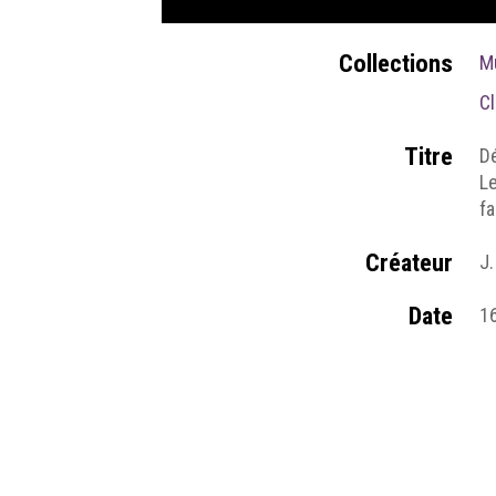
Collections
M
Cl
Titre
Dé
Le
fa
Créateur
J.
Date
1
Source
an
W
Pages du site
2-
l’