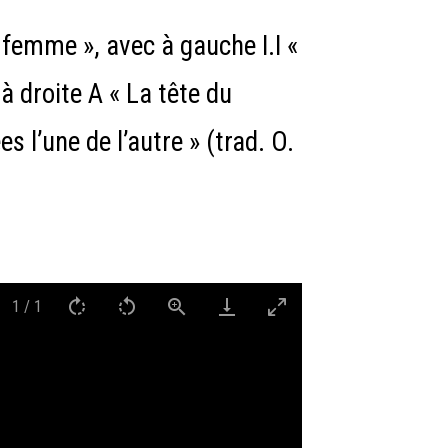
a femme », avec à gauche I.I «
à droite A « La tête du
s l’une de l’autre » (trad. O.
1
/
1