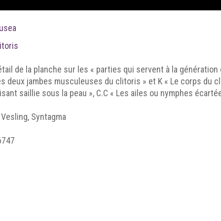
usea
itoris
tail de la planche sur les « parties qui servent à la génération
s deux jambes musculeuses du clitoris » et K « Le corps du clito
isant saillie sous la peau », C.C « Les ailes ou nymphes écartées 
 Vesling, Syntagma
6747
atomicum, Padoue, Paulo Fambotti, 1647, p.81.
ellcome collection.
 Du milieu du XVIe siècle à celui du XVIIe : découverte d’une 
anatomie italienne