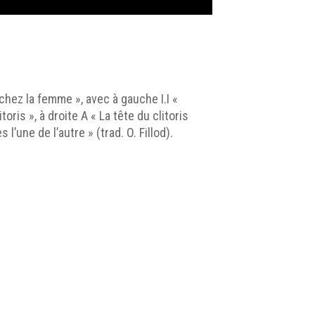
 chez la femme », avec à gauche I.I «
ris », à droite A « La tête du clitoris
l’une de l’autre » (trad. O. Fillod).
partie interne, rayonnement de