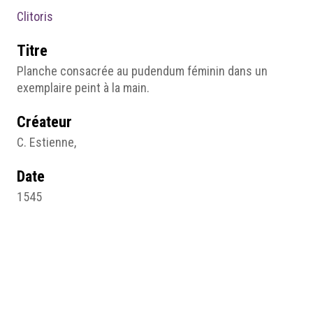
Clitoris
Titre
Planche consacrée au pudendum féminin dans un
exemplaire peint à la main.
Créateur
C. Estienne,
Date
1545
Source
De dissectione partium corporis humani, Paris, Simon
de Colines, 1545, p.287
gallica.bnf.fr/BnF.