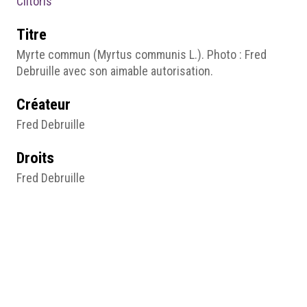
Clitoris
Titre
Myrte commun (Myrtus communis L.). Photo : Fred
Debruille avec son aimable autorisation.
Créateur
Fred Debruille
Droits
Fred Debruille
Source
Fred Debruille
Pages du site
1- De l’Antiquité aux premières représentations (XVIe
s.) : figuration métaphorique et héritage galénique