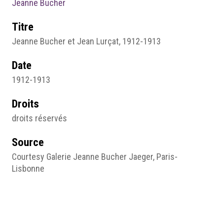
Jeanne Bucher
Titre
Jeanne Bucher et Jean Lurçat, 1912-1913
Date
1912-1913
Droits
droits réservés
Source
Courtesy Galerie Jeanne Bucher Jaeger, Paris-
Lisbonne
Pages du site
Jeanne Bucher : s'émanciper par les voies de l'art
contemporain