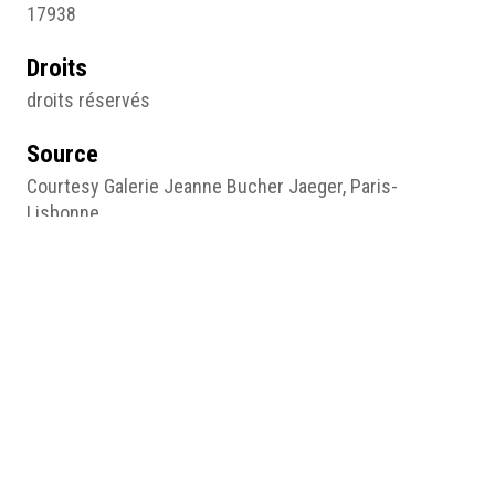
17938
Droits
droits réservés
Source
Courtesy Galerie Jeanne Bucher Jaeger, Paris-
Lisbonne,
Pages du site
Une galerie ouverte aux femmes
Médias
ill. 25, Invitation Atelier Fernand Leger.jpg