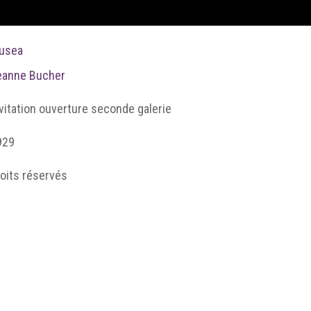
usea
eanne Bucher
vitation ouverture seconde galerie
929
oits réservés
ourtesy Galerie Jeanne Bucher Jaeger, Paris-Lisbonne
ris : de l'univers des livres à celui des tableaux et des sculpt
ill. 15, Invitation ouverture seconde galerie.jpg