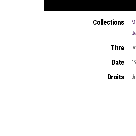
Collections
M
J
Titre
In
Date
1
Droits
dr
Source
C
Pages du site
Pa
Médias