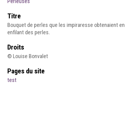
Perleuses
Titre
Bouquet de perles que les impiraresse obtenaient en
enfilant des perles.
Droits
© Louise Bonvalet
Pages du site
test
11- Les impiraresse aujourd’hui
Médias
XI Image8.jpg