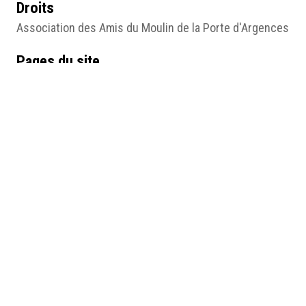
Droits
Association des Amis du Moulin de la Porte d'Argences
Pages du site
7- Une fabrique de perles normande au XIXe siècle. La
« perlerie » d’Argences
Médias
VII Image6.png