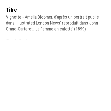
Titre
Vignette - Amelia Bloomer, d’après un portrait publié
dans ‘Illustrated London News’ reproduit dans John
Grand-Carteret, ‘La Femme en culotte’ (1899)
Contributeur
John Grand-Carteret
Date
1899
Pages du site
Masculine women
Médias
vignette Amelia Bloomer.jpg