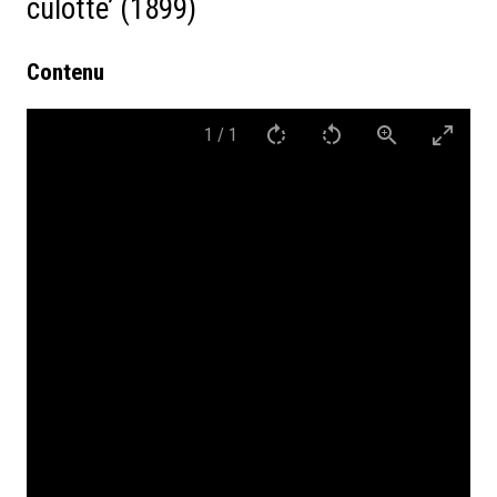
culotte’ (1899)
Contenu
1
/
1