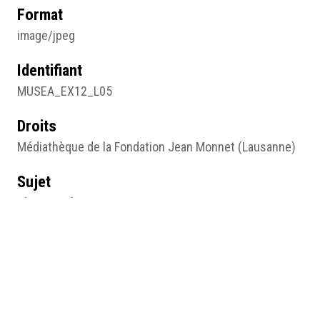
Format
image/jpeg
Identifiant
MUSEA_EX12_L05
Droits
Médiathèque de la Fondation Jean Monnet (Lausanne)
Sujet
Photographie
Type
Image
Format d'origine
Photographie noir et blanc