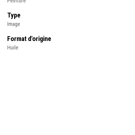
Peinture
Type
Image
Format d'origine
Huile
50 X 40 cm
Lieu
Mais-Encore – CESAME, Ste Gemmes sur Loire
Résumé
Gustave, P. Cadeau, 2002, huile, 50 x 40 (cm), Ste
Gemmes sur Loire, Mais-Encore – CESAME, © droits
réservés.
Table des matières