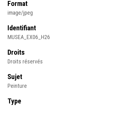
Format
image/jpeg
Identifiant
MUSEA_EX06_H26
Droits
Droits réservés
Sujet
Peinture
Type
Image
Format d'origine
Acrylique et pastel