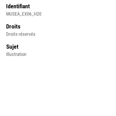
Identifiant
MUSEA_EX06_H20
Droits
Droits réservés
Sujet
Illustration
Type
Image
Format d'origine
Fusain
20 X 30 cm