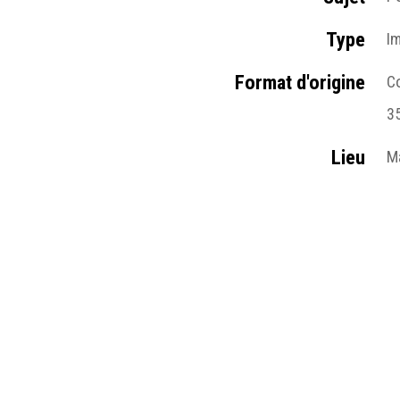
Type
I
Format d'origine
Co
3
Lieu
M
Résumé
La
C
Table des matières
P
Médias