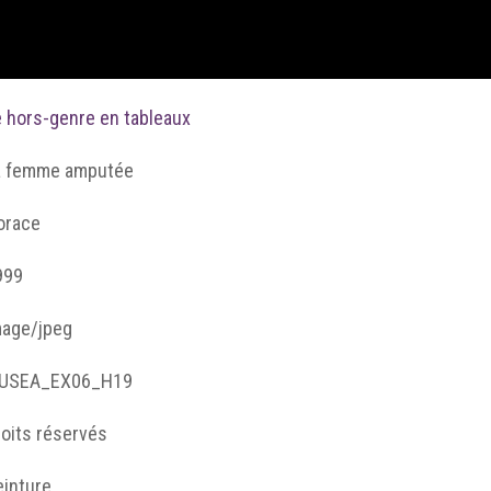
e hors-genre en tableaux
a femme amputée
orace
999
mage/jpeg
USEA_EX06_H19
roits réservés
einture