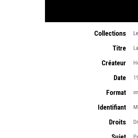
Collections
L
Titre
L
Créateur
H
Date
1
Format
i
Identifiant
M
Droits
D
Sujet
P