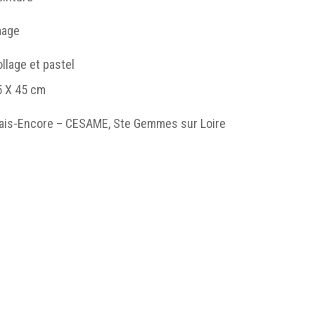
mage
llage et pastel
5 X 45 cm
ais-Encore – CESAME, Ste Gemmes sur Loire
 femme amputée, Horace, 1999, collage et pastel, 35 x 45 (cm
ESAME, © droits réservés.
einture
http://humanum.msh-iea.univ-
nantes.prive/numerisation/MUSEA/6_Hors_Genre/jpg/M