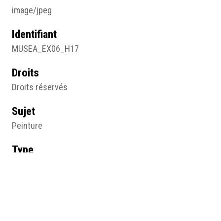
image/jpeg
Identifiant
MUSEA_EX06_H17
Droits
Droits réservés
Sujet
Peinture
Type
Image
Format d'origine
Pastel
40 X 50 cm