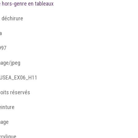
e hors-genre en tableaux
 déchirure
a
997
mage/jpeg
USEA_EX06_H11
roits réservés
einture
mage
crylique