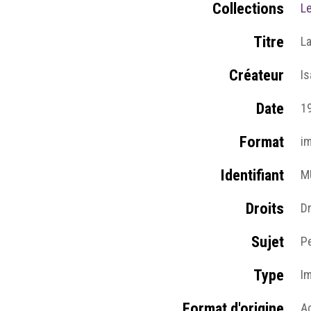
Collections
L
Titre
La
Créateur
Is
Date
1
Format
i
Identifiant
M
Droits
D
Sujet
P
Type
I
Format d'origine
A