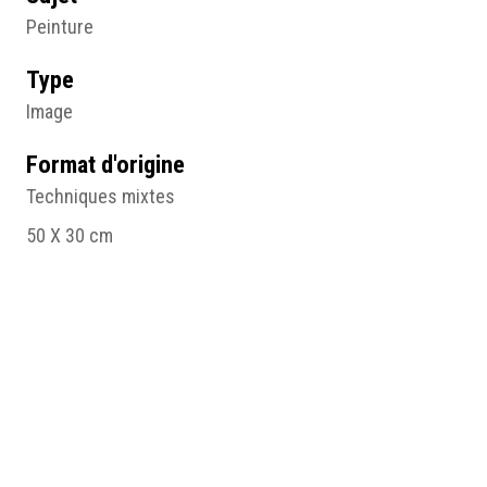
Peinture
Type
Image
Format d'origine
Techniques mixtes
50 X 30 cm
Lieu
Mais-Encore – CESAME, Ste Gemmes sur Loire
Résumé
Les écritures, Clarisse, 2003, techniques mixtes, 50 x
30 (cm), Ste Gemmes sur Loire, Mais-Encore –
CESAME, © droits réservés.