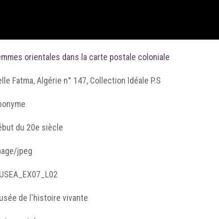
mmes orientales dans la carte postale coloniale
lle Fatma, Algérie n° 147, Collection Idéale P.S
nonyme
ébut du 20e siècle
mage/jpeg
USEA_EX07_L02
sée de l'histoire vivante