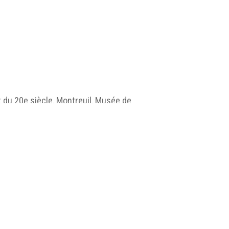
ut du 20e siècle, Montreuil, Musée de
s/jpg/MUSEA_EX07_L02_001.jpg