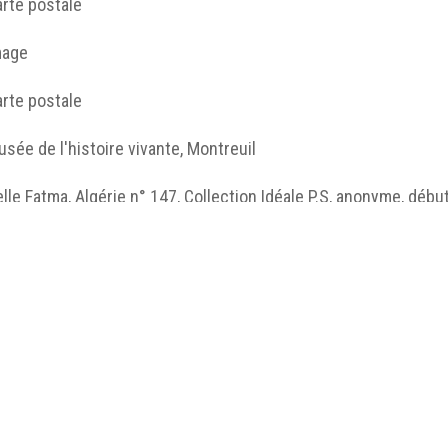
rte postale
mage
rte postale
sée de l'histoire vivante, Montreuil
lle Fatma, Algérie n° 147, Collection Idéale P.S, anonyme, déb
histoire vivante, © Musée de l'histoire vivante.
http://humanum.msh-iea.univ-
nantes.prive/numerisation/MUSEA/7_Femmes_orientale