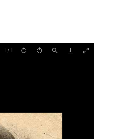
1
/
1