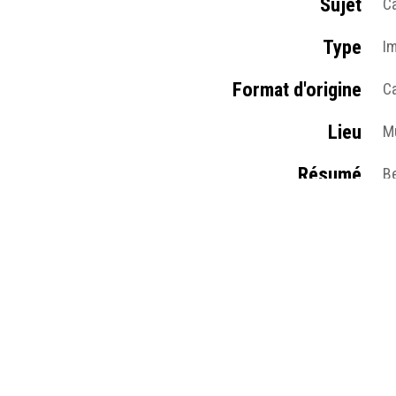
Sujet
Ca
Type
I
Format d'origine
Ca
Lieu
Mu
Résumé
Be
l'
Médias