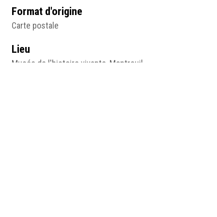
Format d'origine
Carte postale
Lieu
Musée de l'histoire vivante, Montreuil
Résumé
Négresse faisant le couscous, Algérie n° 497,
Collection Idéale PS, anonyme, début du 20e siècle,
carte postale, Montreuil, Musée de l'histoire vivante, ©
Musée de l'histoire vivante.
Médias
MUSEA_EX07_H44.pdf
MUSEA_EX07_H44_001.jpg