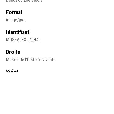
Format
image/jpeg
Identifiant
MUSEA_EX07_H40
Droits
Musée de l'histoire vivante
Sujet
Carte postale
Type
Image
Format d'origine